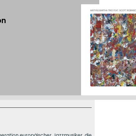
on
neration europäischer Jazzmusiker, die