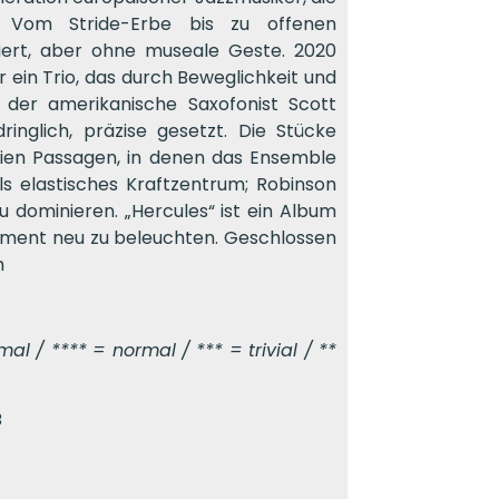
n. Vom Stride-Erbe bis zu offenen
diert, aber ohne museale Geste. 2020
 ein Trio, das durch Beweglichkeit und
t der amerikanische Saxofonist Scott
inglich, präzise gesetzt. Die Stücke
reien Passagen, in denen das Ensemble
ls elastisches Kraftzentrum; Robinson
u dominieren. „Hercules“ ist ein Album
Moment neu zu beleuchten. Geschlossen
h
l / **** = normal / *** = trivial / **
B