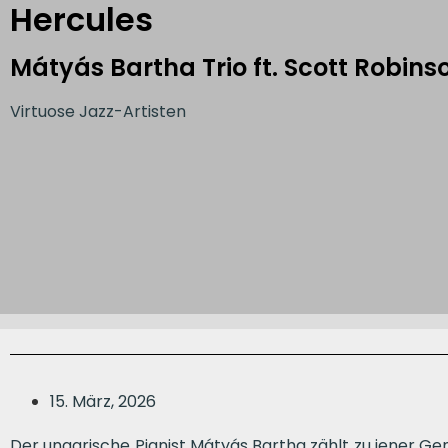
Hercules
Mátyás Bartha Trio ft. Scott Robins
Virtuose Jazz-Artisten
15. März, 2026
Der ungarische Pianist Mátyás Bartha zählt zu jener Ge