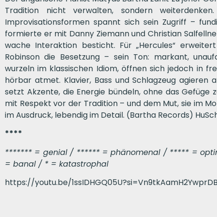
Tradition nicht verwalten, sondern weiterdenke
Improvisationsformen spannt sich sein Zugriff – fun
formierte er mit Danny Ziemann und Christian Salfellner
wache Interaktion besticht. Für „Hercules“ erweiter
Robinson die Besetzung – sein Ton: markant, unaufdr
wurzeln im klassischen Idiom, öffnen sich jedoch in f
hörbar atmet. Klavier, Bass und Schlagzeug agieren a
setzt Akzente, die Energie bündeln, ohne das Gefüge z
mit Respekt vor der Tradition – und dem Mut, sie im 
im Ausdruck, lebendig im Detail. (Bartha Records) HuSc
****
******* = genial / ****** = phänomenal / ***** = optima
= banal / * = katastrophal
https://youtu.be/1ssIDHGQ05U?si=Vn9tkAamH2YwprD