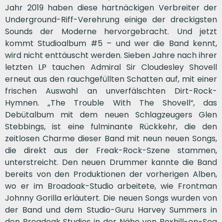
Jahr 2019 haben diese hartnäckigen Verbreiter der
Underground-Riff-Verehrung einige der dreckigsten
Sounds der Moderne hervorgebracht. Und jetzt
kommt Studioalbum #5 – und wer die Band kennt,
wird nicht enttäuscht werden. Sieben Jahre nach ihrer
letzten LP tauchen Admiral Sir Cloudesley Shovell
erneut aus den rauchgefüllten Schatten auf, mit einer
frischen Auswahl an unverfälschten Dirt-Rock-
Hymnen. „The Trouble With The Shovell“, das
Debütalbum mit dem neuen Schlagzeugers Glen
Stebbings, ist eine fulminante Rückkehr, die den
zeitlosen Charme dieser Band mit neun neuen Songs,
die direkt aus der Freak-Rock-Szene stammen,
unterstreicht. Den neuen Drummer kannte die Band
bereits von den Produktionen der vorherigen Alben,
wo er im Broadoak-Studio arbeitete, wie Frontman
Johnny Gorilla erläutert. Die neuen Songs wurden von
der Band und dem Studio-Guru Harvey Summers in
den Broadoak Studios in der Nähe von Bexhill-on-Sea