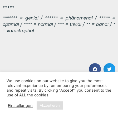
*****
******* = genial / ****** = phänomenal / ***** =
optimal / **** = normal / *** = trivial / ** = banal / *
= katastrophal
We use cookies on our website to give you the most
VORHERIGER BEITRAG
NÄCHSTER BEITRAG
relevant experience by remembering your preferences
Hard Anger (Deluxe)
Zwischen Spiegel und Schatten
and repeat visits. By clicking “Accept”, you consent to the
use of ALL the cookies.
Einstellungen
Akzeptieren