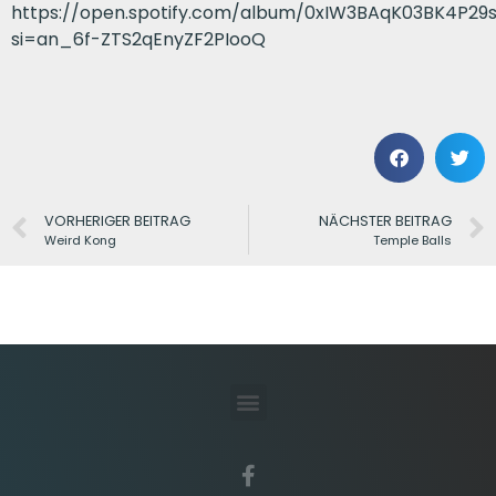
https://open.spotify.com/album/0xIW3BAqK03BK4P29
si=an_6f-ZTS2qEnyZF2PIooQ
VORHERIGER BEITRAG
NÄCHSTER BEITRAG
Weird Kong
Temple Balls