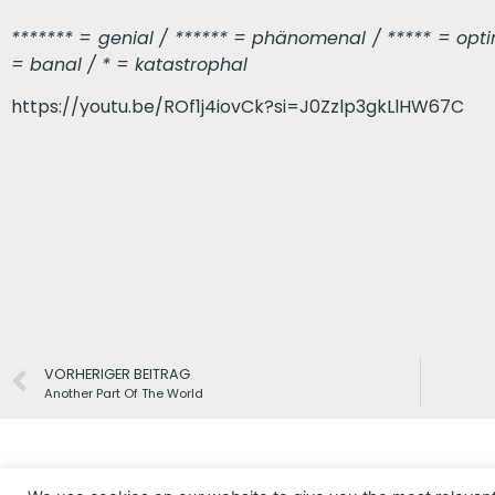
******* = genial / ****** = phänomenal / ***** = optima
= banal / * = katastrophal
https://youtu.be/ROf1j4iovCk?si=J0Zzlp3gkLlHW67C
VORHERIGER BEITRAG
Another Part Of The World