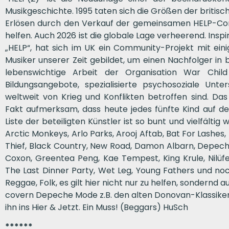
Musikgeschichte. 1995 taten sich die Größen der briti
Erlösen durch den Verkauf der gemeinsamen HELP-Comp
helfen. Auch 2026 ist die globale Lage verheerend. Ins
„HELP“, hat sich im UK ein Community-Projekt mit ein
Musiker unserer Zeit gebildet, um einen Nachfolger i
lebenswichtige Arbeit der Organisation War Child 
Bildungsangebote, spezialisierte psychosoziale Unte
weltweit von Krieg und Konflikten betroffen sind. 
Fakt aufmerksam, dass heute jedes fünfte Kind auf der
Liste der beteiligten Künstler ist so bunt und vielfältig
Arctic Monkeys, Arlo Parks, Arooj Aftab, Bat For Lashes
Thief, Black Country, New Road, Damon Albarn, Depech
Coxon, Greentea Peng, Kae Tempest, King Krule, Nilüfe
The Last Dinner Party, Wet Leg, Young Fathers und noc
Reggae, Folk, es gilt hier nicht nur zu helfen, sondernd 
covern Depeche Mode z.B. den alten Donovan-Klassiker 
ihn ins Hier & Jetzt. Ein Muss! (Beggars) HuSch
******