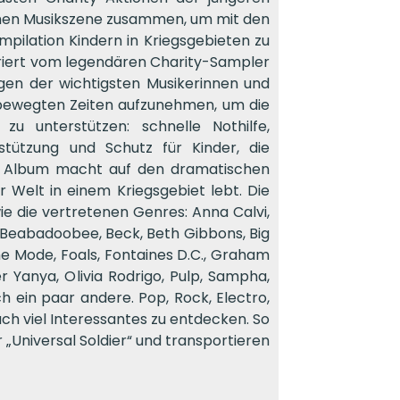
schen Musikszene zusammen, um mit den
ilation Kindern in Kriegsgebieten zu
piriert vom legendären Charity-Sampler
igen der wichtigsten Musikerinnen und
n bewegten Zeiten aufzunehmen, um die
zu unterstützen: schnelle Nothilfe,
rstützung und Schutz für Kinder, die
Das Album macht auf den dramatischen
 Welt in einem Kriegsgebiet lebt. Die
 wie die vertretenen Genres: Anna Calvi,
, Beabadoobee, Beck, Beth Gibbons, Big
e Mode, Foals, Fontaines D.C., Graham
r Yanya, Olivia Rodrigo, Pulp, Sampha,
h ein paar andere. Pop, Rock, Electro,
auch viel Interessantes zu entdecken. So
„Universal Soldier“ und transportieren