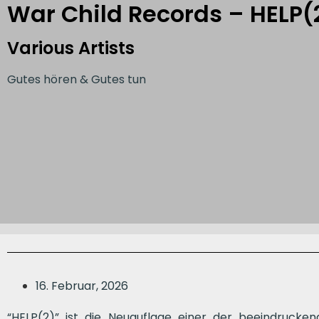
War Child Records – HELP(
Various Artists
Gutes hören & Gutes tun
16. Februar, 2026
“HELP(2)” ist die Neuauflage einer der beeindrucke