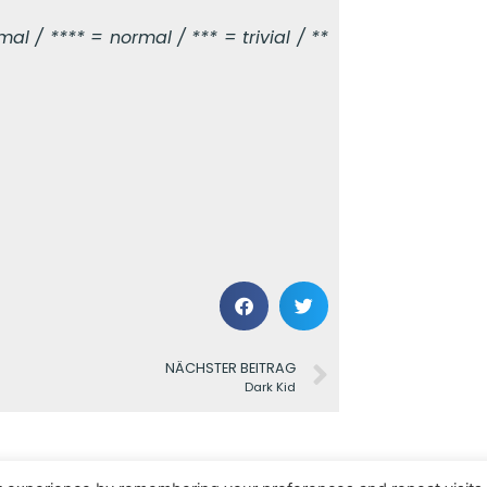
l / **** = normal / *** = trivial / **
NÄCHSTER BEITRAG
Dark Kid