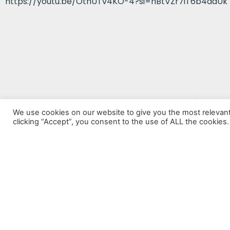
https://youtu.be/OthUTv4KO-4?si=hBtVZr7iT6b4daUk
VORHERIGER BEITRAG
We use cookies on our website to give you the most relevan
Abysmal Affairs
clicking “Accept”, you consent to the use of ALL the cookies.
Datenschutz
Impressum