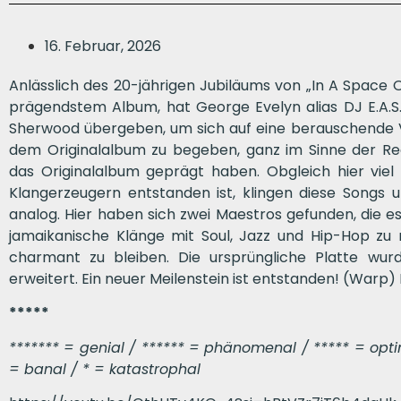
16. Februar, 2026
Anlässlich des 20-jährigen Jubiläums von „In A Space 
prägendstem Album, hat George Evelyn alias DJ E.A.S
Sherwood übergeben, um sich auf eine berauschende V
dem Originalalbum zu begeben, ganz im Sinne der R
das Originalalbum geprägt haben. Obgleich hier vie
Klangerzeugern entstanden ist, klingen diese Songs u
analog. Hier haben sich zwei Maestros gefunden, die 
jamaikanische Klänge mit Soul, Jazz und Hip-Hop zu
charmant zu bleiben. Die ursprüngliche Platte wur
erweitert. Ein neuer Meilenstein ist entstanden! (Warp)
*****
******* = genial / ****** = phänomenal / ***** = optima
= banal / * = katastrophal