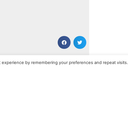
NÄCHSTER BEITRAG
t experience by remembering your preferences and repeat visits
Into the Blue
Kontakt