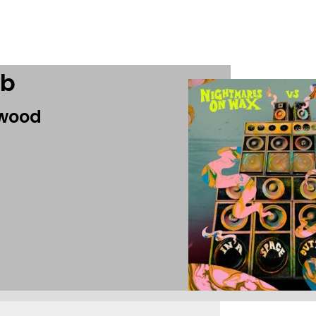
ub
rwood