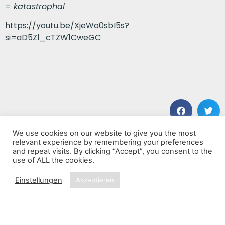
= katastrophal
https://youtu.be/XjeWo0sbI5s?
si=aD5Zl_cTZW1CweGC
We use cookies on our website to give you the most
VORHERIGER BEITRAG
NÄCHSTER BEITRAG
relevant experience by remembering your preferences
Number 3 Monkey
Fever
and repeat visits. By clicking “Accept”, you consent to the
use of ALL the cookies.
Einstellungen
Akzeptieren