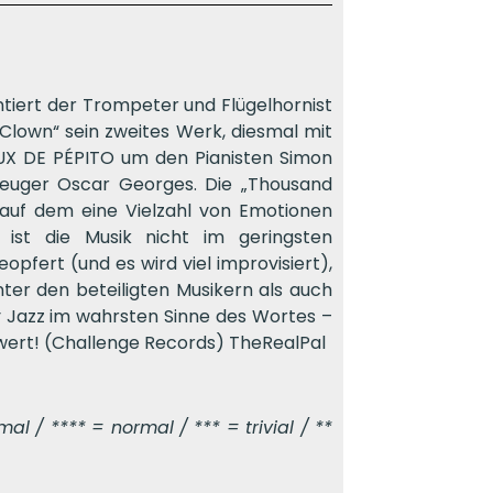
iert der Trompeter und Flügelhornist
lown“ sein zweites Werk, diesmal mit
X DE PÉPITO um den Pianisten Simon
zeuger Oscar Georges. Die „Thousand
 auf dem eine Vielzahl von Emotionen
t ist die Musik nicht im geringsten
pfert (und es wird viel improvisiert),
ter den beteiligten Musikern als auch
 Jazz im wahrsten Sinne des Wortes –
ert! (Challenge Records) TheRealPal
l / **** = normal / *** = trivial / **