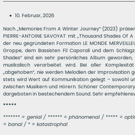
10. Februar, 2026
Nach „Memories From A Winter Journey“ (2023) präsent
PIERRE-ANTOINE SAVOYAT mit „Thousand Shades Of A C
der neu gegründeten Formation LE MONDE MERVEILLEU
Groppe, dem Bassisten Fil Caporali und dem Schlag
Shades“ sind ein sehr persönliches Album geworden,
musikalisch verarbeitet wird. Bei aller Komplexitä
„abgehoben“, nie werden Melodien der Improvisation geo
stets wird Wert auf Kommunikation gelegt – sowohl un
zwischen Musikern und Hörern. Schöner Contemporary
dargeboten in bestechendem Sound. Sehr empfehlensw
*****
******* = genial / ****** = phänomenal / ***** = optima
= banal / * = katastrophal