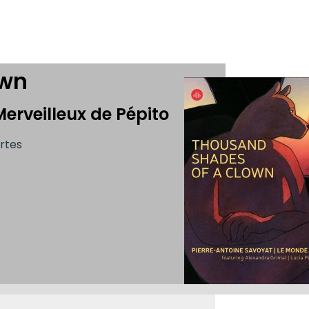
own
erveilleux de Pépito
rtes