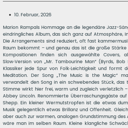
10. Februar, 2026
Marion Rampals Hommage an die legendäre Jazz-Sängeri
eindringliches Album, das sich ganz auf Atmosphäre, In
Die Arrangements sind reduziert, oft fast kammermusi
Raum bekommt – und genau das ist die große Stärke 
Kompositionen finden sich ausgewählte Covers, al
Slow‑Version von „Mr. Tambourine Man“ (Byrds, Bo
Klassiker jede Spur von Folk‑Leichtigkeit und formt d
Meditation. Der Song „The Music is the Magic“ ma
verwandelt den Song in ein schwebendes Stück, das t
Stimme wirkt hier frei, warm und zugleich verletzlich –
Abbey Lincoln. Renommierte Überraschungsgäste auf ein
Shepp. Ein kleiner Wermutstropfen ist die etwas du
Musik gelegentlich etwas Brillanz und Offenheit. Gleich
aber auch zur warmen, analogen Grundstimmung des Alb
wäre man im selben Raum. Kleine klangliche Schwäch