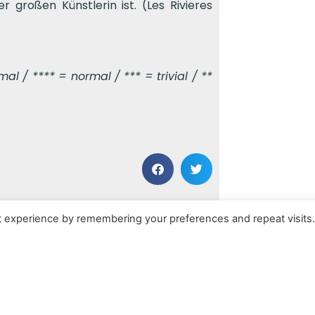
 großen Künstlerin ist. (Les Rivieres
l / **** = normal / *** = trivial / **
NÄCHSTER BEITRAG
t experience by remembering your preferences and repeat visits
Violet Skies