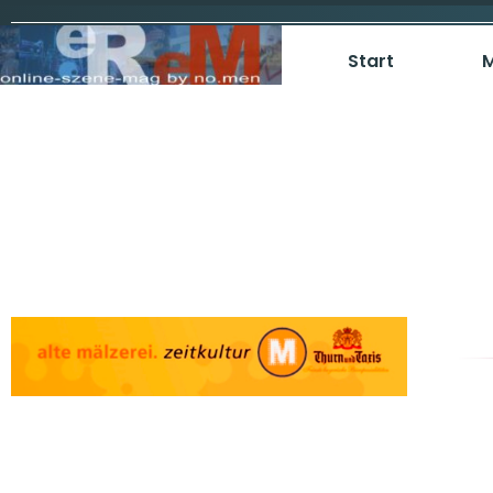
Start
M