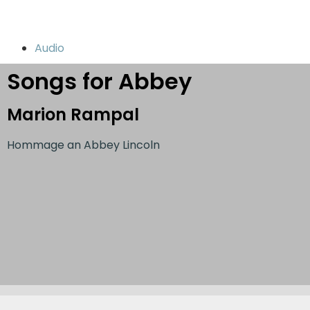
Audio
Songs for Abbey
Marion Rampal
Hommage an Abbey Lincoln