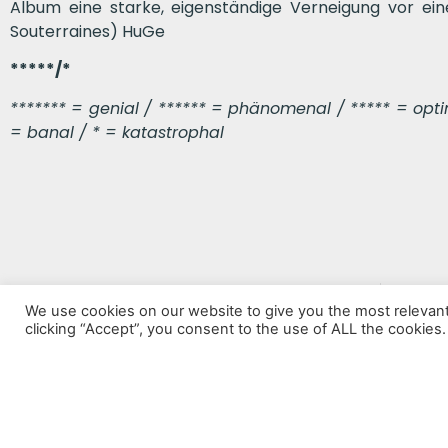
Album eine starke, eigenständige Verneigung vor einer
Souterraines) HuGe
*****/*
******* = genial / ****** = phänomenal / ***** = optima
= banal / * = katastrophal
VORHERIGER BEITRAG
We use cookies on our website to give you the most relevan
Fallen Crooner
clicking “Accept”, you consent to the use of ALL the cookies.