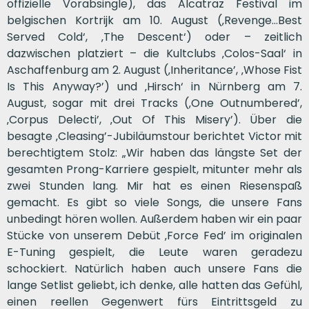
offizielle Vorabsingle), das Alcatraz Festival im
belgischen Kortrijk am 10. August (‚Revenge…Best
Served Cold‘, ‚The Descent‘) oder – zeitlich
dazwischen platziert – die Kultclubs ‚Colos-Saal‘ in
Aschaffenburg am 2. August (‚Inheritance’, ‚Whose Fist
Is This Anyway?’) und ‚Hirsch‘ in Nürnberg am 7.
August, sogar mit drei Tracks (‚One Outnumbered’,
‚Corpus Delecti’, ‚Out Of This Misery’). Über die
besagte ‚Cleasing’-Jubiläumstour berichtet Victor mit
berechtigtem Stolz: „Wir haben das längste Set der
gesamten Prong-Karriere gespielt, mitunter mehr als
zwei Stunden lang. Mir hat es einen Riesenspaß
gemacht. Es gibt so viele Songs, die unsere Fans
unbedingt hören wollen. Außerdem haben wir ein paar
Stücke von unserem Debüt ‚Force Fed’ im originalen
E-Tuning gespielt, die Leute waren geradezu
schockiert. Natürlich haben auch unsere Fans die
lange Setlist geliebt, ich denke, alle hatten das Gefühl,
einen reellen Gegenwert fürs Eintrittsgeld zu