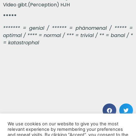
Video gibt.(Perception) HJH
*****
******* = genial / ****** = phänomenal / ***** =
optimal / **** = normal / *** = trivial / ** = banal / *
= katastrophal
We use cookies on our website to give you the most
VORHERIGER BEITRAG
NÄCHSTER BEITRAG
relevant experience by remembering your preferences
Mosquito
To Whom This May Concern
and repeat visits. By clicking “Accept”, you consent to the