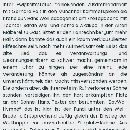
ihrer Ewigkeitsstatus genießenden Zusammenarbeit
mit Gerhard Polt in den Münchner Kammerspielen die
Krone auf. Hans Well dagegen ist am Freitagabend mit
Tochter Sarah Well und Komalé Akakpo in der Alten
Mälzerei zu Gast. Bittet er den Tontechniker „um mehr
Hall“, dann könnte das auch ein kaum verklausulierter
Hilfeschrei sein, nach mehr Aufmerksamkeit. Es ist das
alte Lied, das es Verantwortungs- und
Gesinnungsethikern so schwer macht, gemeinsam in
einem Chor zu singen. Der eine meint, jede
Veränderung könnte als Zugeständnis an die
Unverschämtheit der Macht missverstanden werden.
Die andern aber, die ihrerseits im Ruf verlorener Söhne
standen, verteidigen ihn, den hart erkämpften Platz
an der Sonne. Hans, Texter der berühmten „BayWa-
Hymne“, das ist klar, ist der Fundi unter den Well-
Brüdern. Entsprechend deftig gleich der Einstieg der
Wellbappn vor ausverkaufter Sitzplatz-Kulisse: Aus
maximaler Fallhöhe – Regensburg wird hochgejazzt,