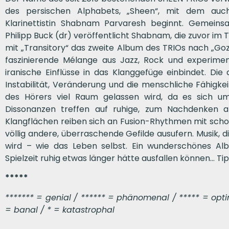
des persischen Alphabets, „Sheen“, mit dem au
Klarinettistin Shabnam Parvaresh beginnt. Gemeinsa
Philipp Buck (dr) veröffentlicht Shabnam, die zuvor i
mit „Transitory“ das zweite Album des TRIOs nach „Goza
faszinierende Mélange aus Jazz, Rock und experime
iranische Einflüsse in das Klanggefüge einbindet. Di
Instabilität, Veränderung und die menschliche Fähigke
des Hörers viel Raum gelassen wird, da es sich um
Dissonanzen treffen auf ruhige, zum Nachdenken 
Klangflächen reiben sich an Fusion-Rhythmen mit schon 
völlig andere, überraschende Gefilde ausufern. Musik,
wird – wie das Leben selbst. Ein wunderschönes Al
Spielzeit ruhig etwas länger hätte ausfallen können… Ti
*****
******* = genial / ****** = phänomenal / ***** = optima
= banal / * = katastrophal