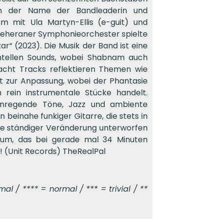
ch der Name der Bandleaderin und
m mit Ula Martyn-Ellis (e-guit) und
m Teheraner Symphonieorchester spielte
r“ (2023). Die Musik der Band ist eine
ntellen Sounds, wobei Shabnam auch
e acht Tracks reflektieren Themen wie
it zur Anpassung, wobei der Phantasie
 rein instrumentale Stücke handelt.
anregende Töne, Jazz und ambiente
beinahe funkiger Gitarre, die stets in
 die ständiger Veränderung unterworfen
bum, das bei gerade mal 34 Minuten
p! (Unit Records) TheRealPal
l / **** = normal / *** = trivial / **