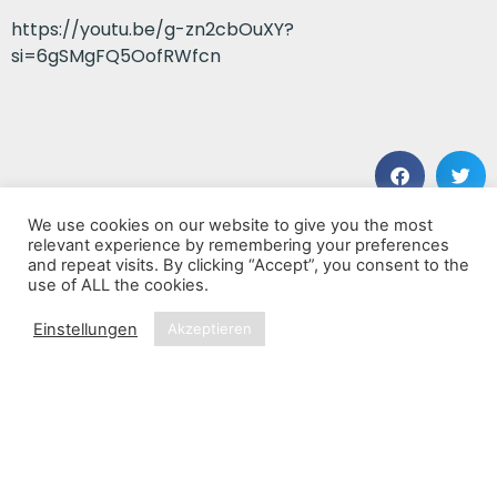
https://youtu.be/g-zn2cbOuXY?
si=6gSMgFQ5OofRWfcn
We use cookies on our website to give you the most
VORHERIGER BEITRAG
NÄCHSTER BEITRAG
relevant experience by remembering your preferences
B.B. King’s Blues Summit 100
Wreak Havoc
and repeat visits. By clicking “Accept”, you consent to the
use of ALL the cookies.
Einstellungen
Akzeptieren