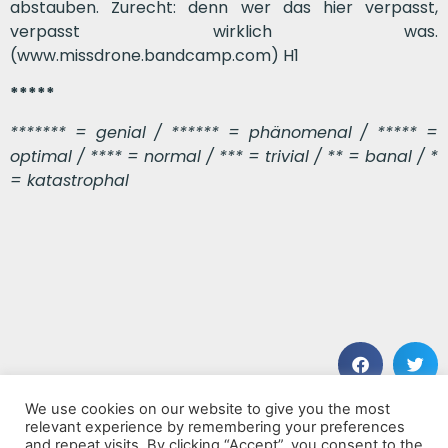
abstauben. Zurecht: denn wer das hier verpasst,
verpasst wirklich was.
(
www.missdrone.bandcamp.com
) H1
*****
******* = genial / ****** = phänomenal / ***** =
optimal / **** = normal / *** = trivial / ** = banal / *
= katastrophal
We use cookies on our website to give you the most
VORHERIGER BEITRAG
NÄCHSTER BEITRAG
relevant experience by remembering your preferences
Anti
Mark Lettieri Group Meets WDR Big Band at Studio 4
and repeat visits. By clicking “Accept”, you consent to the