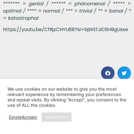
******* = genial / ****** = phänomenal / ***** =
optimal / **** = normal / *** = trivial / ** = banal / *
= katastrophal
https://youtu.be/CfRjzCHYU68?si=bjWEfJiC6H9gUsxe
We use cookies on our website to give you the most
VORHERIGER BEITRAG
NÄCHSTER BEITRAG
relevant experience by remembering your preferences
Jaggat
Icemelter
and repeat visits. By clicking “Accept”, you consent to the
use of ALL the cookies.
Einstellungen
Akzeptieren