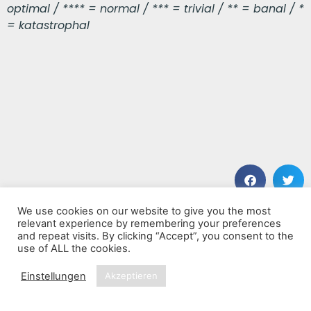
optimal / **** = normal / *** = trivial / ** = banal / *
= katastrophal
We use cookies on our website to give you the most
VORHERIGER BEITRAG
NÄCHSTER BEITRAG
relevant experience by remembering your preferences
31 Seasons In The Minor Leagues
Home
and repeat visits. By clicking “Accept”, you consent to the
use of ALL the cookies.
Einstellungen
Akzeptieren