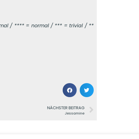
l / **** = normal / *** = trivial / **
NÄCHSTER BEITRAG
Jessamine