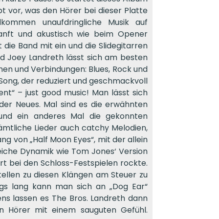
t vor, was den Hörer bei dieser Platte
llkommen unaufdringliche Musik auf
sanft und akustisch wie beim Opener
t die Band mit ein und die Slidegitarren
und Joey Landreth lässt sich am besten
men und Verbindungen: Blues, Rock und
n Song, der reduziert und geschmackvoll
ent“ – just good music! Man lässt sich
der Neues. Mal sind es die erwähnten
 und ein anderes Mal die gekonnten
mtliche Lieder auch catchy Melodien,
g von „Half Moon Eyes“, mit der allein
leiche Dynamik wie Tom Jones‘ Version
ert bei den Schloss-Festspielen rockte.
tellen zu diesen Klängen am Steuer zu
ongs lang kann man sich an „Dog Ear“
ns lassen es The Bros. Landreth dann
n Hörer mit einem sauguten Gefühl.