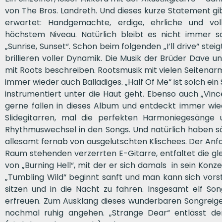
von The Bros. Landreth. Und dieses kurze Statement gib
erwartet: Handgemachte, erdige, ehrliche und vo
höchstem Niveau. Natürlich bleibt es nicht immer 
„Sunrise, Sunset“. Schon beim folgenden „I’ll drive“ steig
brillieren voller Dynamik. Die Musik der Brüder Dave 
mit Roots beschreiben. Rootsmusik mit vielen Seitenar
immer wieder auch Balladiges. „Half Of Me“ ist solch ei
instrumentiert unter die Haut geht. Ebenso auch „Vinc
gerne fallen in dieses Album und entdeckt immer wie
Slidegitarren, mal die perfekten Harmoniegesänge
Rhythmuswechsel in den Songs. Und natürlich haben sä
allesamt fernab von ausgelutschten Klischees. Der Anfan
Raum stehenden verzerrten E-Gitarre, entfaltet die g
von „Burning Hell“, mit der er sich damals in sein Konz
„Tumbling Wild“ beginnt sanft und man kann sich vors
sitzen und in die Nacht zu fahren. Insgesamt elf S
erfreuen. Zum Ausklang dieses wunderbaren Songreige
nochmal ruhig angehen. „Strange Dear“ entlässt de