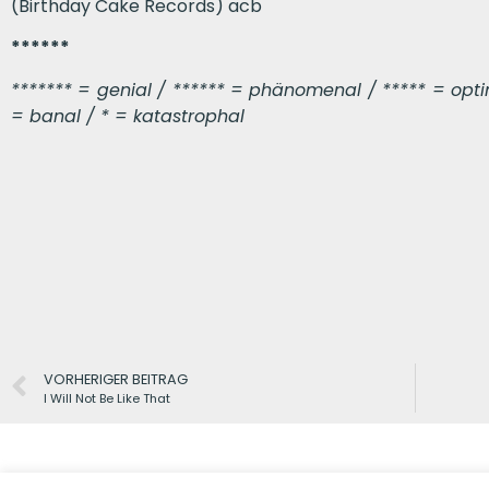
(Birthday Cake Records) acb
******
******* = genial / ****** = phänomenal / ***** = optima
= banal / * = katastrophal
VORHERIGER BEITRAG
I Will Not Be Like That