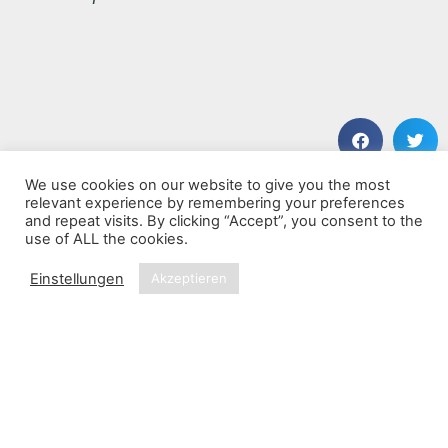
We use cookies on our website to give you the most
VORHERIGER BEITRAG
NÄCHSTER BEITRAG
relevant experience by remembering your preferences
Para Bellum
Leid
and repeat visits. By clicking “Accept”, you consent to the
use of ALL the cookies.
Einstellungen
Akzeptieren