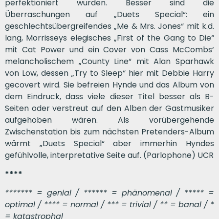
perfektioniert wurden. Besser sind die
Überraschungen auf „Duets Special“: ein
geschlechtsübergreifendes „Me & Mrs. Jones“ mit k.d.
lang, Morrisseys elegisches „First of the Gang to Die“
mit Cat Power und ein Cover von Cass McCombs‘
melancholischem „County Line“ mit Alan Sparhawk
von Low, dessen „Try to Sleep“ hier mit Debbie Harry
gecovert wird. Sie befreien Hynde und das Album von
dem Eindruck, dass viele dieser Titel besser als B-
Seiten oder verstreut auf den Alben der Gastmusiker
aufgehoben wären. Als vorübergehende
Zwischenstation bis zum nächsten Pretenders-Album
wärmt „Duets Special“ aber immerhin Hyndes
gefühlvolle, interpretative Seite auf. (Parlophone) UCR
****
******* = genial / ****** = phänomenal / ***** =
optimal / **** = normal / *** = trivial / ** = banal / *
= katastrophal