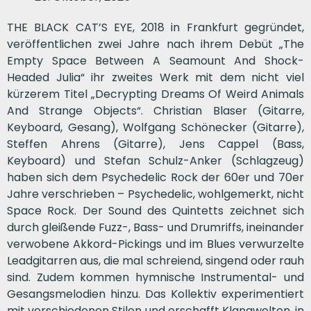
THE BLACK CAT’S EYE, 2018 in Frankfurt gegründet,
veröffentlichen zwei Jahre nach ihrem Debüt „The
Empty Space Between A Seamount And Shock-
Headed Julia“ ihr zweites Werk mit dem nicht viel
kürzerem Titel „Decrypting Dreams Of Weird Animals
And Strange Objects“. Christian Blaser (Gitarre,
Keyboard, Gesang), Wolfgang Schönecker (Gitarre),
Steffen Ahrens (Gitarre), Jens Cappel (Bass,
Keyboard) und Stefan Schulz-Anker (Schlagzeug)
haben sich dem Psychedelic Rock der 60er und 70er
Jahre verschrieben – Psychedelic, wohlgemerkt, nicht
Space Rock. Der Sound des Quintetts zeichnet sich
durch gleißende Fuzz-, Bass- und Drumriffs, ineinander
verwobene Akkord-Pickings und im Blues verwurzelte
Leadgitarren aus, die mal schreiend, singend oder rauh
sind. Zudem kommen hymnische Instrumental- und
Gesangsmelodien hinzu. Das Kollektiv experimentiert
mit verschiedenen Stilen und erschafft Klangwelten, in