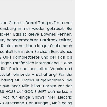
 von Gitarrist Daniel Taeger, Drummer
gensburg immer wieder gekreuzt. Bei
Bucket“-Bassist Reeve Downes kennen,
igen, handgemachten Hardrock teilten,
m Rockhimmel. Nach langer Suche nach
chließlich in den Straßen Barcelonas
S GIFT komplettierte und der sich als
lingen tatsächlich international – eine
 Riff Rock und beseelten Vocals und
bsolut lohnende Anschaffung! Für die
ündung elf Tracks aufgenommen, bei
us jeder Rille blitzt. Bereits vor der
BOSS HOSS auf GOD’S GIFT aufmerksam
 Act für einige Shows ihrer Electric
 erschiene Debütsingle „Ain´t going