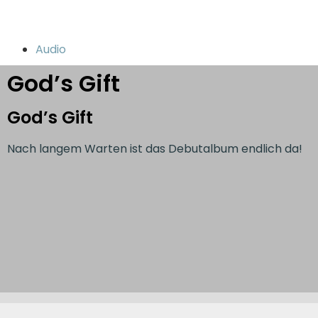
Audio
God’s Gift
God’s Gift
Nach langem Warten ist das Debutalbum endlich da!