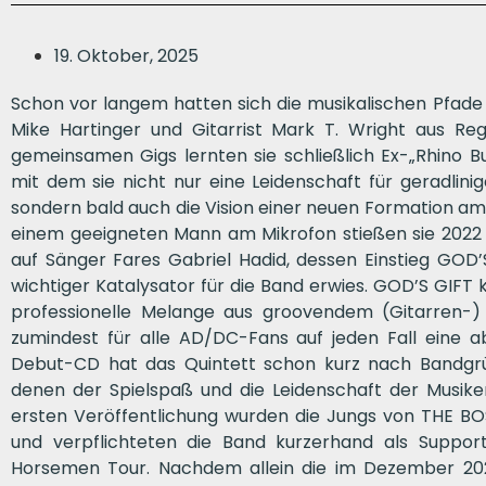
19. Oktober, 2025
Schon vor langem hatten sich die musikalischen Pfade
Mike Hartinger und Gitarrist Mark T. Wright aus Re
gemeinsamen Gigs lernten sie schließlich Ex-„Rhino 
mit dem sie nicht nur eine Leidenschaft für geradlin
sondern bald auch die Vision einer neuen Formation a
einem geeigneten Mann am Mikrofon stießen sie 2022 s
auf Sänger Fares Gabriel Hadid, dessen Einstieg GOD’
wichtiger Katalysator für die Band erwies. GOD’S GIFT k
professionelle Melange aus groovendem (Gitarren-)
zumindest für alle AD/DC-Fans auf jeden Fall eine a
Debut-CD hat das Quintett schon kurz nach Bandgr
denen der Spielspaß und die Leidenschaft der Musiker a
ersten Veröffentlichung wurden die Jungs von THE 
und verpflichteten die Band kurzerhand als Support
Horsemen Tour. Nachdem allein die im Dezember 2023