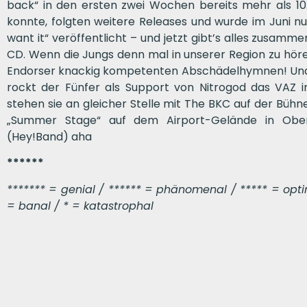
back“ in den ersten zwei Wochen bereits mehr als 10
konnte, folgten weitere Releases und wurde im Juni nu
want it“ veröffentlicht – und jetzt gibt’s alles zusamme
CD. Wenn die Jungs denn mal in unserer Region zu hören s
Endorser knackig kompetenten Abschädelhymnen! Und 
rockt der Fünfer als Support von Nitrogod das VAZ 
stehen sie an gleicher Stelle mit The BKC auf der Bühne
„Summer Stage“ auf dem Airport-Gelände in Ober
(Hey!Band) aha
******
******* = genial / ****** = phänomenal / ***** = optima
= banal / * = katastrophal