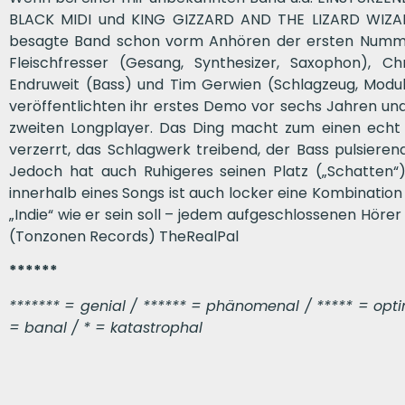
BLACK MIDI und KING GIZZARD AND THE LIZARD WIZARD
besagte Band schon vorm Anhören der ersten Nummer 
Fleischfresser (Gesang, Synthesizer, Saxophon), Ch
Endruweit (Bass) und Tim Gerwien (Schlagzeug, Modu
veröffentlichten ihr erstes Demo vor sechs Jahren und
zweiten Longplayer. Das Ding macht zum einen echt D
verzerrt, das Schlagwerk treibend, der Bass pulsiere
Jedoch hat auch Ruhigeres seinen Platz („Schatten“
innerhalb eines Songs ist auch locker eine Kombination
„Indie“ wie er sein soll – jedem aufgeschlossenen Hörer
(Tonzonen Records) TheRealPal
******
******* = genial / ****** = phänomenal / ***** = optima
= banal / * = katastrophal