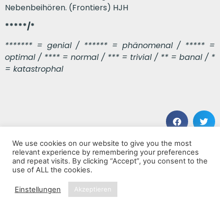
Nebenbeihören. (Frontiers) HJH
*****/*
******* = genial / ****** = phänomenal / ***** =
optimal / **** = normal / *** = trivial / ** = banal / *
= katastrophal
We use cookies on our website to give you the most
VORHERIGER BEITRAG
NÄCHSTER BEITRAG
relevant experience by remembering your preferences
Growl
V
and repeat visits. By clicking “Accept”, you consent to the
use of ALL the cookies.
Einstellungen
Akzeptieren