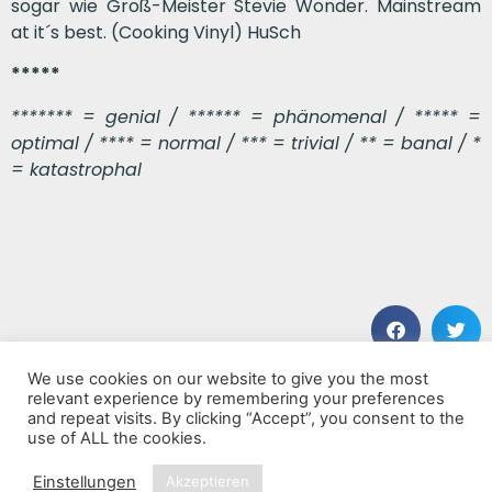
sogar wie Groß-Meister Stevie Wonder. Mainstream
at it´s best. (Cooking Vinyl) HuSch
*****
******* = genial / ****** = phänomenal / ***** =
optimal / **** = normal / *** = trivial / ** = banal / *
= katastrophal
We use cookies on our website to give you the most
VORHERIGER BEITRAG
NÄCHSTER BEITRAG
relevant experience by remembering your preferences
V
No Retreat, No Surrender
and repeat visits. By clicking “Accept”, you consent to the
use of ALL the cookies.
Einstellungen
Akzeptieren