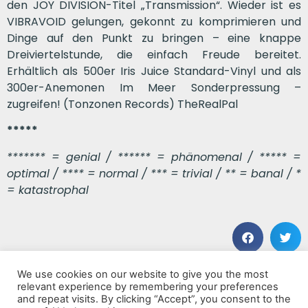
den JOY DIVISION-Titel „Transmission“. Wieder ist es
VIBRAVOID gelungen, gekonnt zu komprimieren und
Dinge auf den Punkt zu bringen – eine knappe
Dreiviertelstunde, die einfach Freude bereitet.
Erhältlich als 500er Iris Juice Standard-Vinyl und als
300er-Anemonen Im Meer Sonderpressung –
zugreifen! (Tonzonen Records) TheRealPal
*****
******* = genial / ****** = phänomenal / ***** =
optimal / **** = normal / *** = trivial / ** = banal / *
= katastrophal
We use cookies on our website to give you the most
VORHERIGER BEITRAG
NÄCHSTER BEITRAG
relevant experience by remembering your preferences
Energie
The eternal Moment
and repeat visits. By clicking “Accept”, you consent to the