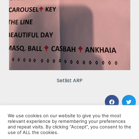
Setlist ARP
We use cookies on our website to give you the most
VORHERIGER BEITRAG
NÄCHSTER BEITRAG
relevant experience by remembering your preferences
Peter Fox
Blues with a Feeling
and repeat visits. By clicking “Accept”, you consent to the
use of ALL the cookies.