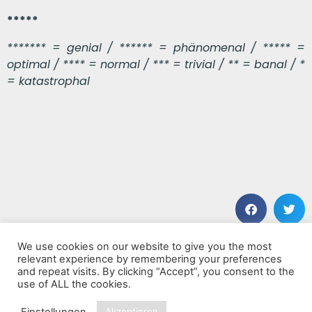
*****
******* = genial / ****** = phänomenal / ***** =
optimal / **** = normal / *** = trivial / ** = banal / *
= katastrophal
We use cookies on our website to give you the most
VORHERIGER BEITRAG
NÄCHSTER BEITRAG
relevant experience by remembering your preferences
Estrella Tropical
Risen Symbol
and repeat visits. By clicking “Accept”, you consent to the
use of ALL the cookies.
Einstellungen
Akzeptieren