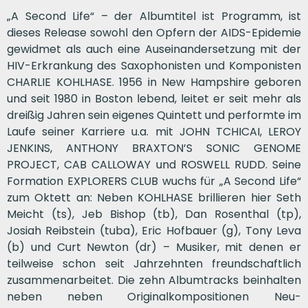
„A Second Life“ – der Albumtitel ist Programm, ist
dieses Release sowohl den Opfern der AIDS-Epidemie
gewidmet als auch eine Auseinandersetzung mit der
HIV-Erkrankung des Saxophonisten und Komponisten
CHARLIE KOHLHASE. 1956 in New Hampshire geboren
und seit 1980 in Boston lebend, leitet er seit mehr als
dreißig Jahren sein eigenes Quintett und performte im
Laufe seiner Karriere u.a. mit JOHN TCHICAI, LEROY
JENKINS, ANTHONY BRAXTON’S SONIC GENOME
PROJECT, CAB CALLOWAY und ROSWELL RUDD. Seine
Formation EXPLORERS CLUB wuchs für „A Second Life“
zum Oktett an: Neben KOHLHASE brillieren hier Seth
Meicht (ts), Jeb Bishop (tb), Dan Rosenthal (tp),
Josiah Reibstein (tuba), Eric Hofbauer (g), Tony Leva
(b) und Curt Newton (dr) – Musiker, mit denen er
teilweise schon seit Jahrzehnten freundschaftlich
zusammenarbeitet. Die zehn Albumtracks beinhalten
neben neben Originalkompositionen Neu-