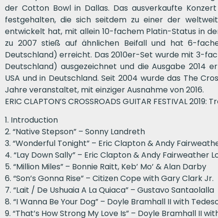
der Cotton Bowl in Dallas. Das ausverkaufte Konzer
festgehalten, die sich seitdem zu einer der weltwe
entwickelt hat, mit allein 10-fachem Platin-Status in 
zu 2007 stieß auf ähnlichen Beifall und hat 6-fach
Deutschland) erreicht. Das 2010er-Set wurde mit 3-fach
Deutschland) ausgezeichnet und die Ausgabe 2014 erre
USA und in Deutschland. Seit 2004 wurde das The Cross
Jahre veranstaltet, mit einziger Ausnahme von 2016.
ERIC CLAPTON’S CROSSROADS GUITAR FESTIVAL 2019: Trac
1. Introduction
2. “Native Stepson” – Sonny Landreth
3. “Wonderful Tonight” – Eric Clapton & Andy Fairweath
4. “Lay Down Sally” – Eric Clapton & Andy Fairweather 
5. “Million Miles” – Bonnie Raitt, Keb’ Mo’ & Alan Darby
6. “Son’s Gonna Rise” – Citizen Cope with Gary Clark Jr.
7. “Lait / De Ushuaia A La Quiaca” – Gustavo Santaolalla
8. “I Wanna Be Your Dog” – Doyle Bramhall II with Tedes
9. “That’s How Strong My Love Is” – Doyle Bramhall II w