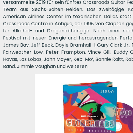
versammelte 2019 für sein fünftes Crossroads Guitar Fes
Team aus Sechs-Saiten-Helden. Das zweitägige K
American Airlines Center im texanischen Dallas stat
Crossroads Centre in Antigua, der 1998 von Clapton g
für Alkohol- und Drogenabhängige. Nach einer sech
Festival mit neuer Energie und herausragenden Perf
James Bay, Jeff Beck, Doyle Bramhall II, Gary Clark Jr.
Fairweather Low, Peter Frampton, Vince Gill, Buddy G
Havas, Los Lobos, John Mayer, Keb’ Mo’, Bonnie Raitt, R
Band, Jimmie Vaughan und weiteren.