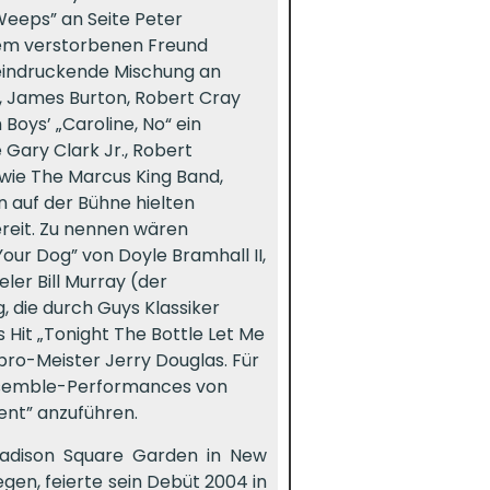
Weeps” an Seite Peter
em verstorbenen Freund
eindruckende Mischung an
t, James Burton, Robert Cray
Boys’ „Caroline, No“ ein
 Gary Clark Jr., Robert
wie The Marcus King Band,
n auf der Bühne hielten
reit. Zu nennen wären
our Dog” von Doyle Bramhall II,
ler Bill Murray (der
, die durch Guys Klassiker
 Hit „Tonight The Bottle Let Me
bro-Meister Jerry Douglas. Für
Ensemble-Performances von
ent” anzuführen.
Madison Square Garden in New
egen, feierte sein Debüt 2004 in