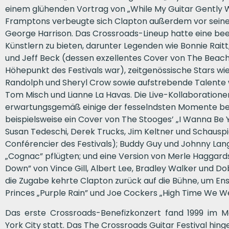
einem glühenden Vortrag von „While My Guitar Gently 
Framptons verbeugte sich Clapton außerdem vor sein
George Harrison. Das Crossroads-Lineup hatte eine be
Künstlern zu bieten, darunter Legenden wie Bonnie Rait
und Jeff Beck (dessen exzellentes Cover von The Beach 
Höhepunkt des Festivals war), zeitgenössische Stars wie
Randolph und Sheryl Crow sowie aufstrebende Talente 
Tom Misch und Lianne La Havas. Die Live-Kollaboratione
erwartungsgemäß einige der fesselndsten Momente be
beispielsweise ein Cover von The Stooges’ „I Wanna Be Y
Susan Tedeschi, Derek Trucks, Jim Keltner und Schauspie
Conférencier des Festivals); Buddy Guy und Johnny Lang
„Cognac” pflügten; und eine Version von Merle Haggards
Down” von Vince Gill, Albert Lee, Bradley Walker und Do
die Zugabe kehrte Clapton zurück auf die Bühne, um 
Princes „Purple Rain” und Joe Cockers „High Time We W
Das erste Crossroads-Benefizkonzert fand 1999 im 
York City statt. Das The Crossroads Guitar Festival hing