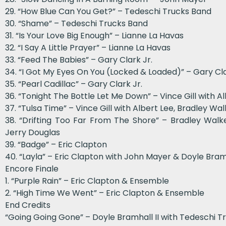
29. “How Blue Can You Get?” – Tedeschi Trucks Band
30. “Shame” – Tedeschi Trucks Band
31. “Is Your Love Big Enough” – Lianne La Havas
32. “I Say A Little Prayer” – Lianne La Havas
33. “Feed The Babies” – Gary Clark Jr.
34. “I Got My Eyes On You (Locked & Loaded)” – Gary Cla
35. “Pearl Cadillac” – Gary Clark Jr.
36. “Tonight The Bottle Let Me Down” – Vince Gill with A
37. “Tulsa Time” – Vince Gill with Albert Lee, Bradley Wa
38. “Drifting Too Far From The Shore” – Bradley Walke
Jerry Douglas
39. “Badge” – Eric Clapton
40. “Layla” – Eric Clapton with John Mayer & Doyle Bramh
Encore Finale
1. “Purple Rain” – Eric Clapton & Ensemble
2. “High Time We Went” – Eric Clapton & Ensemble
End Credits
“Going Going Gone” – Doyle Bramhall II with Tedeschi T