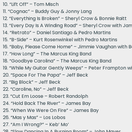
10. “Lift Off” – Tom Misch
11. “Cognac” – Buddy Guy & Jonny Lang
12. “Everything Is Broken” – Sheryl Crow & Bonnie Raitt
13. “Every Day Is A Winding Road” – Sheryl Crow with Ja
14. “Retrato” – Daniel Santiago & Pedro Martins
15. “B-Side” – Kurt Rosenwinkel with Pedro Martins
16. “Baby, Please Come Home” – Jimmie Vaughan with Bo
17. “How Long” – The Marcus King Band
18. “Goodbye Carolina” – The Marcus King Band
19. “While My Guitar Gently Weeps” – Peter Frampton wi
20. “Space For The Papa” – Jeff Beck
21. “Big Block” – Jeff Beck
22. “Caroline, No” – Jeff Beck
23. “Cut Em Loose – Robert Randolph
24. “Hold Back The River” – James Bay
25. “When We Were On Fire” – James Bay
26. “Mas y Mas” – Los Lobos
27. “Am I Wrong?” – Keb’ Mo’
28. “Slow Dancing In A Burning Room” – John Mayer