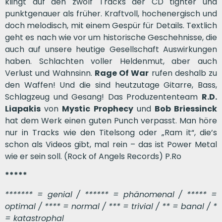
klingt auf den zwölf Tracks der CD tighter und
punktgenauer als früher. Kraftvoll, hochenergisch und
doch melodisch, mit einem Gespür für Details. Textlich
geht es nach wie vor um historische Geschehnisse, die
auch auf unsere heutige Gesellschaft Auswirkungen
haben. Schlachten voller Heldenmut, aber auch
Verlust und Wahnsinn.
Rage Of War
rufen deshalb zu
den Waffen! Und die sind heutzutage Gitarre, Bass,
Schlagzeug und Gesang! Das Produzententeam
R.D.
Liapakis
von
Mystic Prophecy
und
Bob Briessinck
hat dem Werk einen guten Punch verpasst. Man höre
nur in Tracks wie den Titelsong oder „Ram it“, die’s
schon als Videos gibt, mal rein – das ist Power Metal
wie er sein soll. (Rock of Angels Records) P.Ro
*****
******* = genial / ****** = phänomenal / ***** =
optimal / **** = normal / *** = trivial / ** = banal / *
= katastrophal